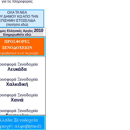
για τις πλη
ροφορίες
ΟΛΑ ΤΑ ΝΕΑ
ΟΥ ΔΗΜΟΥ ΚΩ ΑΠΟ ΤΗΝ
ΕΠΙΣΗΜΗ ΙΣΤΟΣΕΛΙΔΑ
(πατήστε εδώ)
2010
μες Ελληνικές Αργίες
Ενημερωθείτε εδώ
ΠΡΟΣΦΟΡΕΣ
ΞΕΝΟΔΟΧΕΙΩΝ
λφαβητικά ανά περιοχή)
ροσφορά Ξενοδοχεία
Λευκάδα
ροσφορά Ξενοδοχεία
Χαλκιδική
ροσφορά Ξενοδοχεία
Χανιά
ροσφορά Ξενοδοχεία
Σαντορίνη
λλάδα Ξενοδοχεία
εριοχές αλφαβητικά)