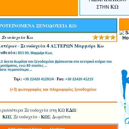
ΚΩ
ΣΤΗΝ
ΡΟΤΕΙΝΟΜΕΝΑ ΞΕΝΟΔΟΧΕΙΑ ΚΩ:
Κω
Ξενοδοχεία
H
στέρων
·
Ξενοδοχεία
AΣΤΕΡΩΝ Mαρμάρι Κω
4
οθεσία:
853 00, Mαρμάρι Κως
12 άνετα δωμάτια του ξενοδοχείου βρίσκονται στο κεντρικό κτήριο του
ροτήματος, ενώ 80 σουίτες ...
άστε περισσότερα ...
Τηλ:
Fax:
+30
22420 41291/4
·
+30 22420 41215
(
+3
) φωτογραφίες και πληροφορίες ξενοδοχείου
ΕΔΩ
ερισσότερα Ξενοδοχεία στη ΚΩ
:
ΚΩΣ
·
ΚΩΣ
Ξενοδοχεία
Δωμάτια