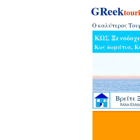
GReek
touri
O καλύτερος Τουρ
ΚΩΣ Ξενοδοχε
Κως δωμάτια,
Κ
Bρείτε 
Άλλοι Ελλη