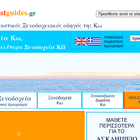
st
guides
.
gr
ιστικός Ξενοδοχειακός οδηγός της Κω
ία Κω,
παγκόσμιοι
τουριστικοί
αλύτερα Ξενοδοχεία ΚΩ
προορισμοί
Ξενοδοχεία
Ενοικιαζόμενα
Ξενοδοχεία
ΝΕΑ Ε
Δωμάτια
Κω
νικοί προορισμο
ί
Κω
MΑΘΕΤΕ
ΠΕΡΙΣΣΟΤΕΡΑ
ΓΙΑ ΤΟ
ΑΣΚΛΗΠΙΕΙΟ