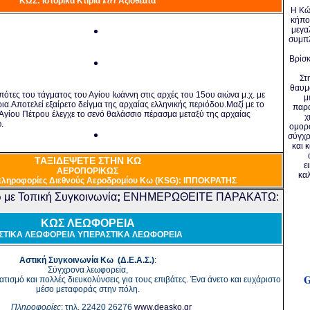
και
ΚΩ
Σ: Ιστορικά Κτίρια
Αξιοθέατα
Η Κώς
κήπος
μεγα
συμπ
Βρίσκ
Στ
θαυμ
πότες του τάγματος του Αγίου Ιωάννη στις αρχές του 15ου αιώνα μ.χ. με
μ
ρια.Αποτελεί εξαίρετο δείγμα της αρχαίας ελληνικής περιόδου.Μαζί με το
παρα
Αγίου Πέτρου έλεγχε το σενό θαλάσσιο πέρασμα μεταξύ της αρχαίας
χ
.
ομορφ
σύγχρ
και 
ΤΑΞΙΔΕΨΕΤΕ ΣΤΗΝ ΚΩ
ε
νος που σύμφωνα με την παράδοση, στην σκιά του ο Ιπποκράτης
ΑΕΡΟΠΟΡΙΚΩΣ
κα
πληροφορίες Διεθνούς Αεροδρομίου Κω
(KSG
): ΙΠΠΟΚΡΑΤΗΣ
 με Τοπική Συγκοινωνία
;
ΕΝΗΜΕΡΩΘΕΙΤΕ ΠΑΡΑΚΑΤΩ:
Μπορείτε να επισκεφτείτε
νος
Κω
την
ΚΩΣ
ΛΕΩΦΟΡΕΙΑ
ακτοπλοϊκώς
αλύτερους αρχαιολογικούς χώρους με κτίσματα που χρονολογούνται
ΣΤΙΚΑ ΛΕΩΦΟΡΕΙΑ ΥΠΕΡΑΣΤΙΚΑ ΛΕΩΦΟΡΕΙΑ
ή αεροπορικώς:
κούς ως τους μεσαιωνικούς χρόνους.
Ακτοπλοϊκώς
Αστική Συγκοινωνία Kω (Δ.Ε.Α.Σ.)
:
ου:
ΓΝαός δωρικού ρυθμού & ελληνιστικός βωμός αφιερωμένος στον
Σύγχρονα λεωφορεία,
αθημερινή ακτοπλοϊκή σύνδεση από τον Πειραιά.
ατισμό και πολλές διευκολύνσεις για τους επιβάτες. Ένα άνετο και ευχάριστο
μέσο μεταφοράς στην πόλη.
Αεροπορικώς
Πληροφορίες
: τηλ. 22420 26276
www.deasko.gr
άλη αναστηλωμένη έπαυλη του 3ου μ.Χ. αιώνα κτισμένη πάνω στα