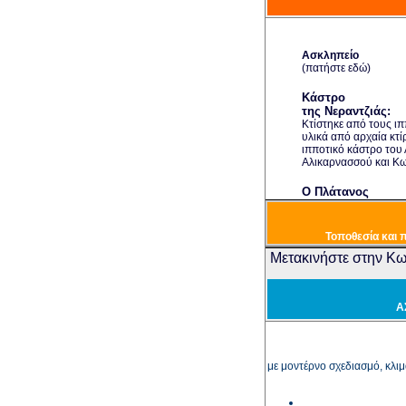
Ασκληπείο
(πατήστε εδώ)
Κάστρο
της Νεραντζιάς:
Κτίστηκε από τους ιπ
υλικά από αρχαία κτί
ιπποτικό κάστρο του 
Αλικαρνασσού και Κω
Ο Πλάτανος
του Ιπποκράτη
Ο αιωνόβιος πλάτα
δίδασκε τους
Τοποθεσία και 
μαθητές του.
Μετακινήστε στην Κω
υνοικία του Λιμέ
Σ
Αρχαία Αγορά:
Ένας από τους μεγ
Α
από τους ελληνιστι
Βωμός
Διονύσ
του
Διόνυσο.
Με κ
με μοντέρνο σχεδιασμό, κλιμ
Ρωμαϊκή Οικία
Casa Romana:
Mεγ