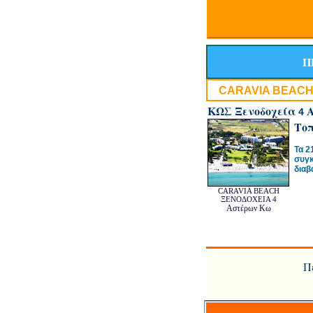
Π
CARAVIA BEAC
ΚΩΣ Ξενοδοχεία
Α
4
Τοπ
Τα 2
συγκ
διαβ
CARAVIA BEACH
ΞΕΝΟΔΟΧΕΙΑ 4
Αστέρων Κω
Π