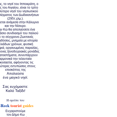
, το νησί του Ιπποκράτη, ο
 του Αιγαίου, είναι το τρίτο
λύτερο νησί του νησιωτικού
λέγματος των Δωδεκανήσων
(295τ.χλμ.).
εται ανάμεσα στην Κάλυμνο
και την Νίσυρο.
ην Κώ θα απολαύσετε ένα
άσιο συνδιασμό του παλιού
ε το σύγχρονο.Ζωντανές
δόσεις, μνημεία με ιστορία
ιλιάδων χρόνων, φυσική
ιά, οργανωμένες παραλίες,
ονες ξενοδοχειακές μονάδες
καταστήματα, συνυπάρχουν
αρμονικά την τελευταία
ικοσαετία, αφήνοντας τις
λύτερες εντυπώσεις στους
επισκέπτες της
Απολαύστε
ένα μαγικό νησί.
Σας ευχόμαστε:
Καλό Ταξίδι!
Η ομάδα του
GReek
tourist
guides
Ευχαριστούμε
τον Δήμ
ο Κω